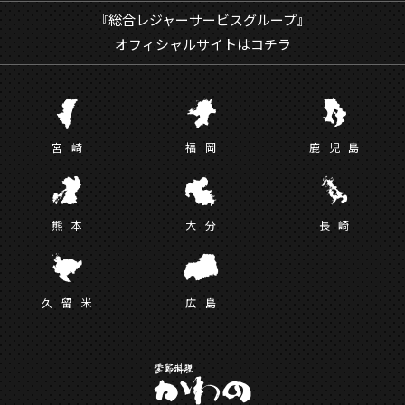
『総合レジャーサービスグループ』
オフィシャルサイトはコチラ
宮
崎
福
岡
鹿児
島
熊
本
大
分
長
崎
久留
米
広
島