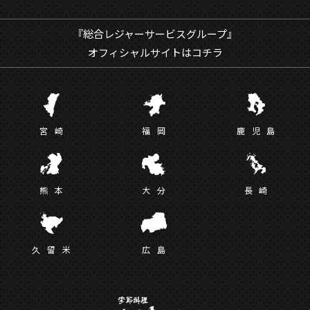
『総合レジャーサービスグループ』
オフィシャルサイトはコチラ
宮
崎
福
岡
鹿児
島
熊
本
大
分
長
崎
久留
米
広
島