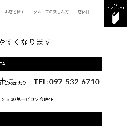
PDF
パンフレット
お店を探す
グループの楽しみ方
店休日
カン
ンクロス大分
クラブ 大分バルカン
ラウンジ サザンクロス大分
しやすくなります
TA
097-532-6710
2-5-30 第一ピカソ会館4F