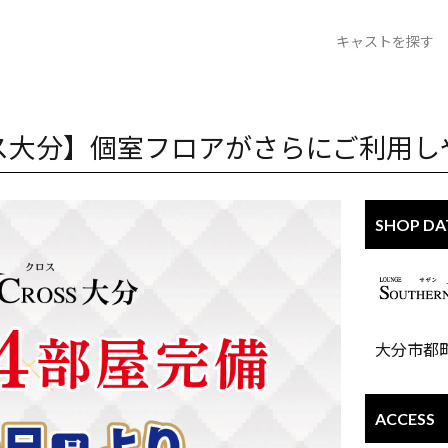
キャストを探す
クラブ 大分バル
ラウンジ サザ
ロス大分】個室フロアがさらにご利用
SHOP DA
大分市都町
ACCESS