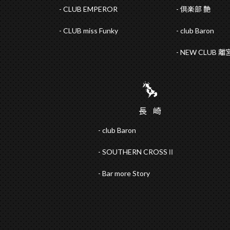
CLUB EMPEROR
倶楽部 艶
CLUB miss Funky
club Baron
NEW CLUB 離
長
崎
club Baron
SOUTHERN CROSSⅡ
Bar more Story