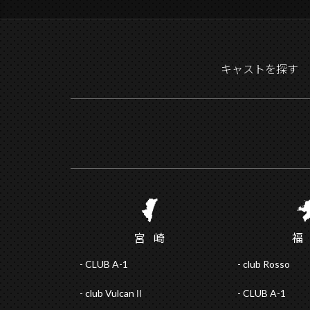
キャストを探す
宮
崎
CLUB A-1
club Rosso
club VulcanⅡ
CLUB A-1