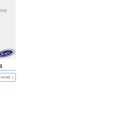
内
E MORE