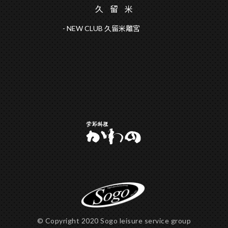
久留
米
NEW CLUB 久留米離宮
© Copyright 2020 Sogo leisure service group