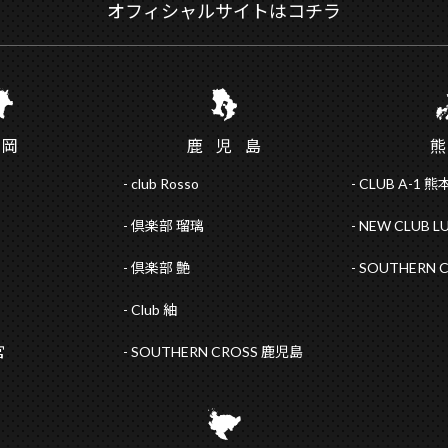
オフィシャルサイトはコチラ
福
岡
鹿児
島
club Rosso
CLUB A-1 熊
倶楽部 瑠璃
NEW CLUB L
倶楽部 艶
SOUTHERN 
Club 紬
宮
SOUTHERN CROSS 鹿児島