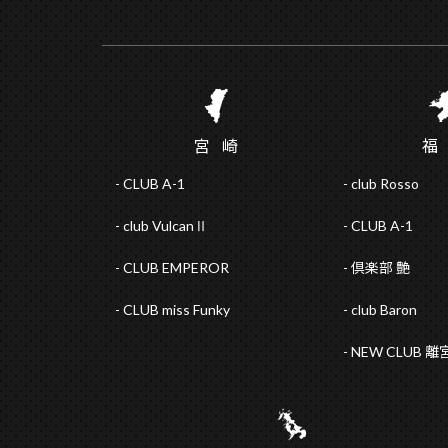
宮
崎
CLUB A-1
club Rosso
club VulcanⅡ
CLUB A-1
CLUB EMPEROR
倶楽部 艶
CLUB miss Funky
club Baron
NEW CLUB 離