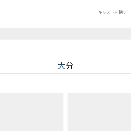
キャストを探す
クラブ 大分バル
ラウンジ サザ
大分