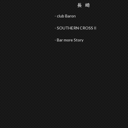
長
崎
club Baron
SOUTHERN CROSSⅡ
Bar more Story