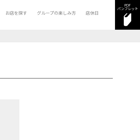
PDF
パンフレット
お店を探す
グループの楽しみ方
店休日
カン
ンクロス大分
クラブ 大分バルカン
ラウンジ サザンクロス大分